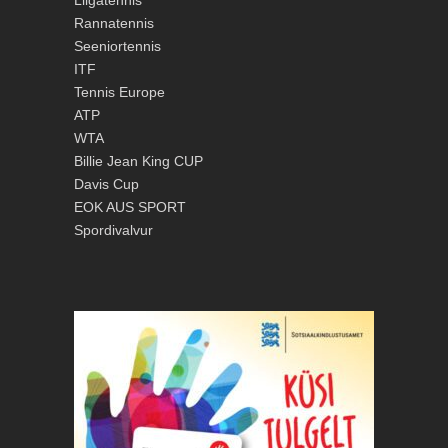
Liigatennis
Rannatennis
Seeniortennis
ITF
Tennis Europe
ATP
WTA
Billie Jean King CUP
Davis Cup
EOK
AUS SPORT
Spordivalvur