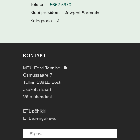
Telefon:
5662 5970
Klubi president:
Jevgeni Barmotin
Kategooria:
4
KONTAKT
MTÜ Eesti Tennise Liit
Osmussaare 7
Tallinn 13811, Eesti
asukoha kaart
Võta ühendust
ETL põhikiri
ETL arengukava