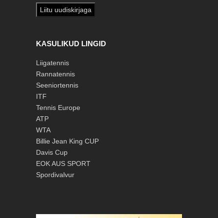
Liitu uudiskirjaga
KASULIKUD LINGID
Liigatennis
Rannatennis
Seeniortennis
ITF
Tennis Europe
ATP
WTA
Billie Jean King CUP
Davis Cup
EOK
AUS SPORT
Spordivalvur