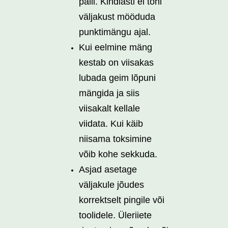
palli. Kindlasti ei tohi
väljakust mööduda
punktimängu ajal.
Kui eelmine mäng
kestab on viisakas
lubada geim lõpuni
mängida ja siis
viisakalt kellale
viidata. Kui käib
niisama toksimine
võib kohe sekkuda.
Asjad asetage
väljakule jõudes
korrektselt pingile või
toolidele. Üleriiete