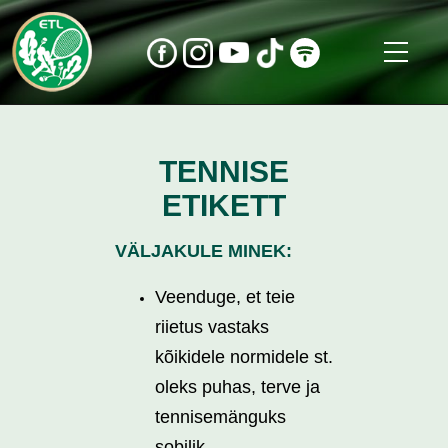
TENNISE
ETIKETT
VÄLJAKULE MINEK:
Veenduge, et teie
riietus vastaks
kõikidele normidele st.
oleks puhas, terve ja
tennisemänguks
sobilik.