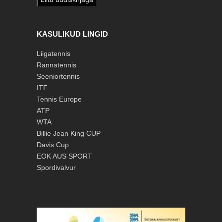
KASULIKUD LINGID
Liigatennis
Rannatennis
Seeniortennis
ITF
Tennis Europe
ATP
WTA
Billie Jean King CUP
Davis Cup
EOK
AUS SPORT
Spordivalvur