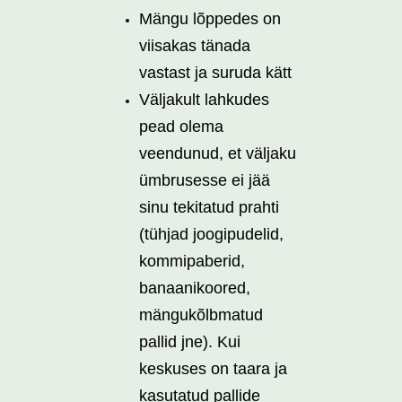
Mängu lõppedes on
viisakas tänada
vastast ja suruda kätt
Väljakult lahkudes
pead olema
veendunud, et väljaku
ümbrusesse ei jää
sinu tekitatud prahti
(tühjad joogipudelid,
kommipaberid,
banaanikoored,
mängukõlbmatud
pallid jne). Kui
keskuses on taara ja
kasutatud pallide