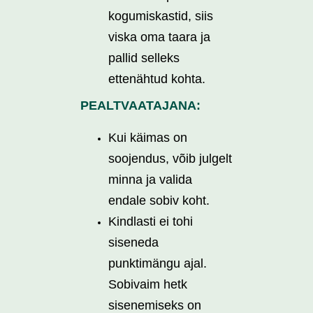
kogumiskastid, siis
viska oma taara ja
pallid selleks
ettenähtud kohta.
PEALTVAATAJANA:
Kui käimas on
soojendus, võib julgelt
minna ja valida
endale sobiv koht.
Kindlasti ei tohi
siseneda
punktimängu ajal.
Sobivaim hetk
sisenemiseks on