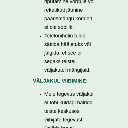
riputamine võrgule või
reketikoti jätmine
paarismängu koridori
ei ole sobilik.
Telefonihelin tuleb
sättida hääletuks või
jälgida, et see ei
segaks teistel
väljakutel mängijaid.
VÄLJAKUL VIIBIMINE:
Meie tegevus väljakul
ei tohi kuidagi häirida
teiste keskuses
viibijate tegevust.