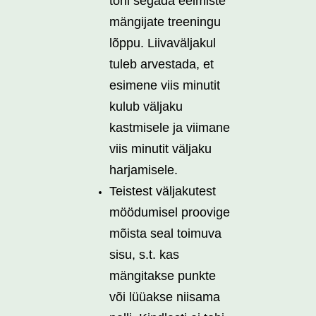
tohi segada eelmiste
mängijate treeningu
lõppu. Liivaväljakul
tuleb arvestada, et
esimene viis minutit
kulub väljaku
kastmisele ja viimane
viis minutit väljaku
harjamisele.
Teistest väljakutest
möödumisel proovige
mõista seal toimuva
sisu, s.t. kas
mängitakse punkte
või lüüakse niisama