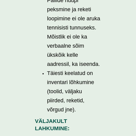
Pallide huupi
peksmine ja reketi
loopimine ei ole aruka
tennisisti tunnuseks.
Mõistlik ei ole ka
verbaalne sõim
ükskõik kelle
aadressil, ka iseenda.
Täiesti keelatud on
inventari lõhkumine
(toolid, väljaku
piirded, reketid,
võrgud jne).
VÄLJAKULT
LAHKUMINE: