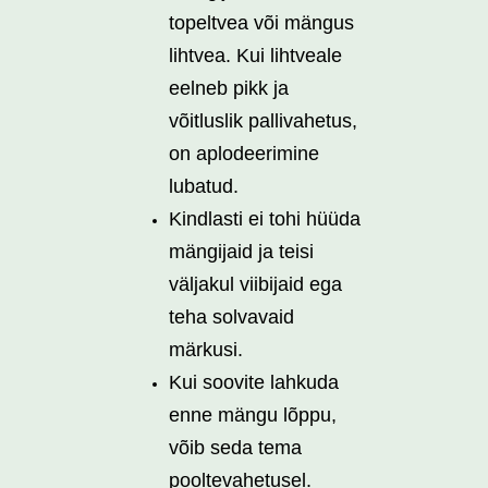
topeltvea või mängus
lihtvea. Kui lihtveale
eelneb pikk ja
võitluslik pallivahetus,
on aplodeerimine
lubatud.
Kindlasti ei tohi hüüda
mängijaid ja teisi
väljakul viibijaid ega
teha solvavaid
märkusi.
Kui soovite lahkuda
enne mängu lõppu,
võib seda tema
pooltevahetusel.