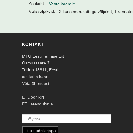
Asukoht:
Vaata kaardilt
Välisväljakuid:
2 kunstmurukattega väljakut, 1 rannate
KONTAKT
MTÜ Eesti Tennise Liit
Osmussaare 7
Tallinn 13811, Eesti
asukoha kaart
Võta ühendust
ETL põhikiri
ETL arengukava
Liitu uudiskirjaga