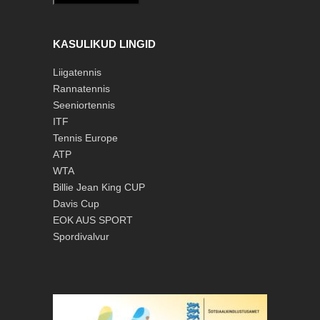
KASULIKUD LINGID
Liigatennis
Rannatennis
Seeniortennis
ITF
Tennis Europe
ATP
WTA
Billie Jean King CUP
Davis Cup
EOK
AUS SPORT
Spordivalvur