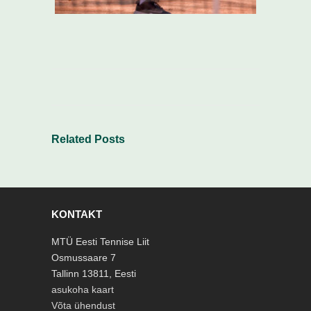
Related Posts
KONTAKT
MTÜ Eesti Tennise Liit
Osmussaare 7
Tallinn 13811, Eesti
asukoha kaart
Võta ühendust