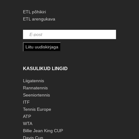
ETL põhikiri
ETL arengukava
Liitu uudiskirjaga
KASULIKUD LINGID
Liigatennis
Rannatennis
Seeniortennis
ITF
Tennis Europe
ATP
WTA
Billie Jean King CUP
Davis Cup