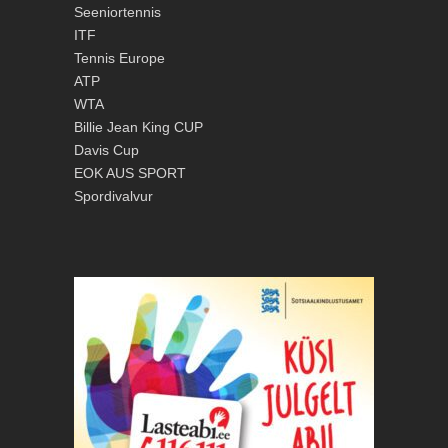
Seeniortennis
ITF
Tennis Europe
ATP
WTA
Billie Jean King CUP
Davis Cup
EOK
AUS SPORT
Spordivalvur